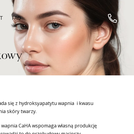
T
FAQ
kowy
da się z hydroksyapatytu wapnia i kwasu
ia skóry twarzy.
yt wapnia CaHA wspomaga własną produkcję
Prowadzi to do przebudowy macierzy