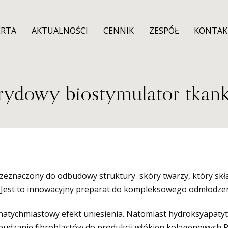
ERTA
AKTUALNOŚCI
CENNIK
ZESPÓŁ
KONTAK
rydowy biostymulator tkan
zeznaczony do odbudowy struktury skóry twarzy, który skła
Jest to innowacyjny preparat do kompleksowego odmłodzen
atychmiastowy efekt uniesienia. Natomiast hydroksyapat
udzanie fibroblastów do produkcji włókien kolagenowych 