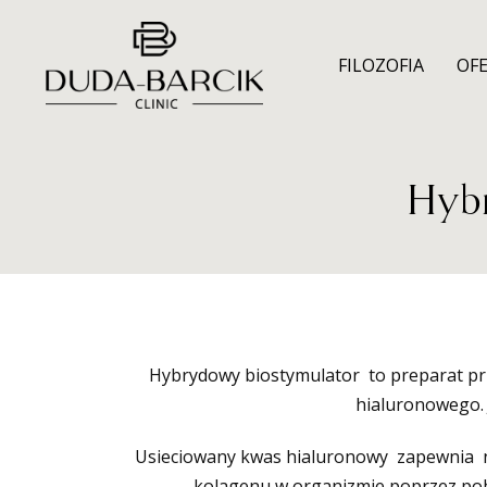
Skip
Skip
links
to
FILOZOFIA
OF
primary
navigation
Skip
to
Hyb
content
Hybrydowy biostymulator to preparat pr
hialuronowego. 
Usieciowany kwas hialuronowy zapewnia n
kolagenu w organizmie poprzez pob