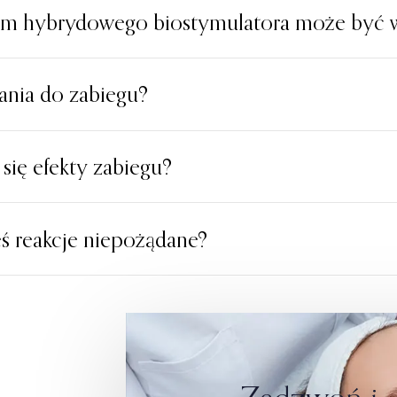
iem hybrydowego biostymulatora może być 
zania do zabiegu?
 się efekty zabiegu?
eś reakcje niepożądane?