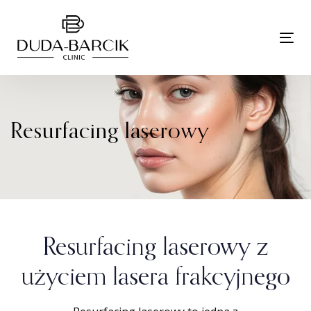
Skip
Skip
links
to
Tog
primary
nav
navigation
Skip
to
content
Resurfacing laserowy
Resurfacing laserowy z
użyciem lasera frakcyjnego